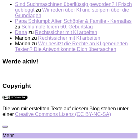
Sind Suchmaschinen überflüssig geworden? | Frisch
gebloggt
zu
Wir reden über KI und stolpern über die
Grundlagen
Papa Schlumpf: Alter, Schöpfer & Familie - Kernatlas
zu
Schlümpfe feiern 60. Geburtstag
Dana
zu
Rechtssicher mit KI arbeiten
Marion
zu
Rechtssicher mit KI arbeiten
Marion
zu
Wer besitzt die Rechte an KI-generierten
Texten? Die Antwort könnte Dich überraschen
Werde aktiv!
Copyright
Die von mir erstellten Texte auf diesem Blog stehen unter
einer
Creative Commons Lizenz (CC BY-NC-SA)
Mehr