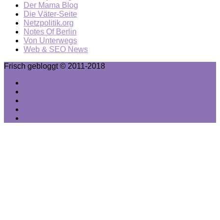
Der Mama Blog
Die Väter-Seite
Netzpolitik.org
Notes Of Berlin
Von Unterwegs
Web & SEO News
Frisch gebloggt © 2011-2018