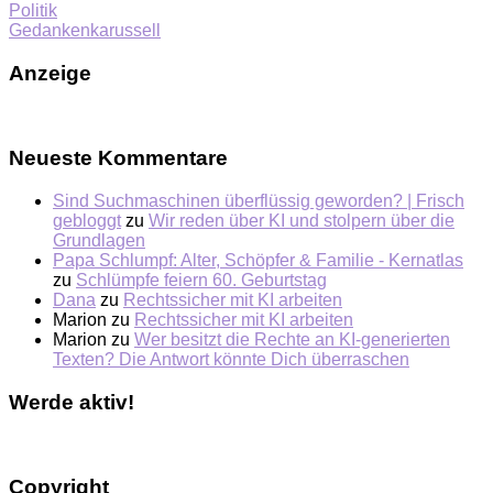
Politik
Gedankenkarussell
Anzeige
Neueste Kommentare
Sind Suchmaschinen überflüssig geworden? | Frisch
gebloggt
zu
Wir reden über KI und stolpern über die
Grundlagen
Papa Schlumpf: Alter, Schöpfer & Familie - Kernatlas
zu
Schlümpfe feiern 60. Geburtstag
Dana
zu
Rechtssicher mit KI arbeiten
Marion
zu
Rechtssicher mit KI arbeiten
Marion
zu
Wer besitzt die Rechte an KI-generierten
Texten? Die Antwort könnte Dich überraschen
Werde aktiv!
Copyright