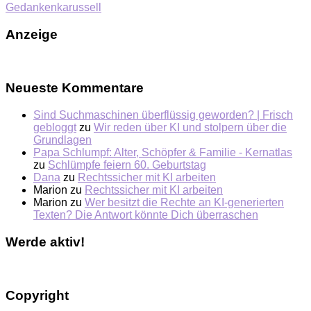
Gedankenkarussell
Anzeige
Neueste Kommentare
Sind Suchmaschinen überflüssig geworden? | Frisch
gebloggt
zu
Wir reden über KI und stolpern über die
Grundlagen
Papa Schlumpf: Alter, Schöpfer & Familie - Kernatlas
zu
Schlümpfe feiern 60. Geburtstag
Dana
zu
Rechtssicher mit KI arbeiten
Marion
zu
Rechtssicher mit KI arbeiten
Marion
zu
Wer besitzt die Rechte an KI-generierten
Texten? Die Antwort könnte Dich überraschen
Werde aktiv!
Copyright