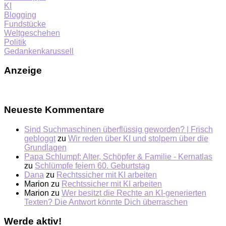
KI
Blogging
Fundstücke
Weltgeschehen
Politik
Gedankenkarussell
Anzeige
Neueste Kommentare
Sind Suchmaschinen überflüssig geworden? | Frisch
gebloggt
zu
Wir reden über KI und stolpern über die
Grundlagen
Papa Schlumpf: Alter, Schöpfer & Familie - Kernatlas
zu
Schlümpfe feiern 60. Geburtstag
Dana
zu
Rechtssicher mit KI arbeiten
Marion
zu
Rechtssicher mit KI arbeiten
Marion
zu
Wer besitzt die Rechte an KI-generierten
Texten? Die Antwort könnte Dich überraschen
Werde aktiv!