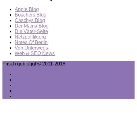
Apple Blog
Boschers Blog
Caschys Blog
Der Mama Blog
Die Väter-Seite
Netzpolitik.org
Notes Of Berlin
Von Unterwegs
Web & SEO News
Frisch gebloggt © 2011-2018