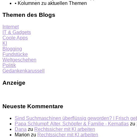
• Kolumnen zu aktuellen Themen
Themen des Blogs
Internet
IT & Gadgets
Coole Apps
KI
Blogging
Fundstücke
Weltgeschehen
Politik
Gedankenkarussell
Anzeige
Neueste Kommentare
Sind Suchmaschinen überflüssig geworden? | Frisch ge
Papa Schlumpf: Alter, Schöpfer & Familie - Kernatlas
zu
Dana
zu
Rechtssicher mit KI arbeiten
Marion
zu
Rechtssicher mit KI arbeiten