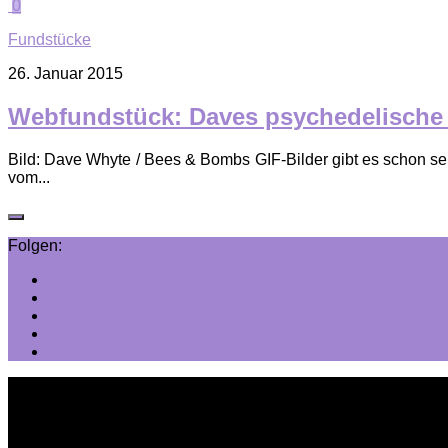
0
Fundstücke
26. Januar 2015
Webfundstück: Daves psy­che­de­lische
Bild: Dave Whyte / Bees & Bombs GIF-Bilder gibt es schon sei
vom...
Folgen: