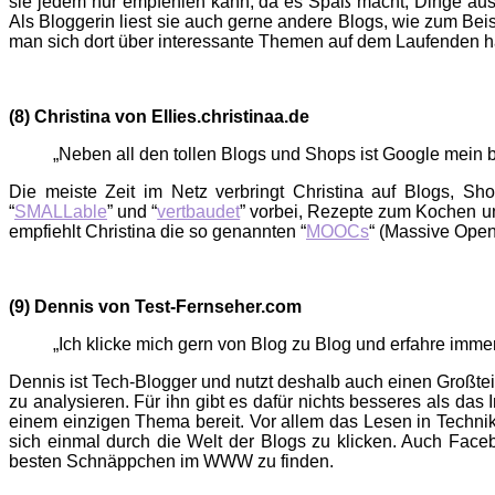
sie jedem nur empfehlen kann, da es Spaß macht, Dinge ausz
Als Bloggerin liest sie auch gerne andere Blogs, wie zum Bei
man sich dort über interessante Themen auf dem Laufenden h
(8) Christina von Ellies.christinaa.de
„Neben all den tollen Blogs und Shops ist Google mein 
Die meiste Zeit im Netz verbringt Christina auf Blogs, S
“
SMALLable
” und “
vertbaudet
” vorbei, Rezepte zum Kochen un
empfiehlt Christina die so genannten “
MOOCs
“ (Massive Open
(9) Dennis von Test-Fernseher.com
„Ich klicke mich gern von Blog zu Blog und erfahre imm
Dennis ist Tech-Blogger und nutzt deshalb auch einen Großtei
zu analysieren. Für ihn gibt es dafür nichts besseres als das
einem einzigen Thema bereit. Vor allem das Lesen in Techni
sich einmal durch die Welt der Blogs zu klicken. Auch Face
besten Schnäppchen im WWW zu finden.