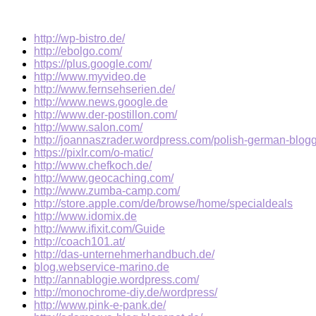
http://wp-bistro.de/
http://ebolgo.com/
https://plus.google.com/
http://www.myvideo.de
http://www.fernsehserien.de/
http://www.news.google.de
http://www.der-postillon.com/
http://www.salon.com/
http://joannaszrader.wordpress.com/polish-german-blo
https://pixlr.com/o-matic/
http://www.chefkoch.de/
http://www.geocaching.com/
http://www.zumba-camp.com/
http://store.apple.com/de/browse/home/specialdeals
http://www.idomix.de
http://www.ifixit.com/Guide
http://coach101.at/
http://das-unternehmerhandbuch.de/
blog.webservice-marino.de
http://annablogie.wordpress.com/
http://monochrome-diy.de/wordpress/
http://www.pink-e-pank.de/