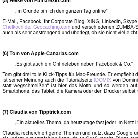
(5) Heike von Fumarexin.com
„Im Grunde bin ich den ganzen Tag online“
E-Mail, Facebook, ihr Corporate Blog, XING, Linkedin, Skype 
Chefkoch.de
,
Geocaching.com
und verschiedenen ZUMBA-Seit
auch als sehr anstrengend und überlegt, ob sie nicht vielleicht 
(6) Tom von Apple-Canarias.com
„Es gibt auch ein Onlineleben neben Facebook & Co.“
Tom gibt drei tolle Klick-Tipps für Mac-Freunde. Er empfiehlt
ist seiner Meinung auch die Tutorialseite
IDOMIX
von Dominik
statt wegschmeißen“ ist hier das Motto und so werden auf 
Smartphone, das Tablet, die Kamera oder den Drucker selbst 
(7) Claudia von Tipptrick.com
„Ein aktuelles Thema, da heutzutage fast jeder im Netz 
Claudia recherchiert gerne Themen und nutzt dazu Google und 