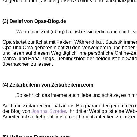
Angebote haben, als die großen Auktions- und Marktplatzporta
(3) Detlef von Opas-Blog.de
„Wenn man Zeit (übrig) hat, ist es sicherlich auch nich
Opa startet zunächst mit Fakten. Während laut Statistik imm
Opa und Oma gehören nicht zu den Verweigerern und haben gl
und lesen auf diesem Weg täglich Ihre persönliche Online-Zei
Mama- und Papa-Blogs. Lieblingsblog der beiden ist die Sati
überraschen zu lassen.
(4) Zeitarbeiterin von Zeitarbeiterin.com
„So sehr ich das Internet auch liebe und schätze, es nim
Auch die Zeitarbeiterin hat an der Blogparade teilgenommen u
der Blog von
Joanna Szrader
. Ihr dritter Webtipp ist eine 
Arbeiten ist sie lieber offline, um sich nicht ablenken zu lassen