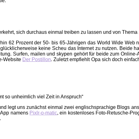
le.
t verkehrt, sich durchaus einmal treiben zu lassen und von Them
erhin 62 Prozent der 50- bis 65-Jährigen das World Wide Web n
ücklicherweise keine Scheu das Internet zu nutzen. Beide hab
tung. Surfen, mailen und skypen gehört für beide zum Online-A
re-Website
Der Postillon
. Zuletzt empfiehlt Opa sich doch einfa
mt so unheimlich viel Zeit in Anspruch“
nd legt uns zunächst einmal zwei englischsprachige Blogs ans H
Web-App namens
Pixlr-o-matic
, ein kostenloses Foto-Retusche-Prog
.