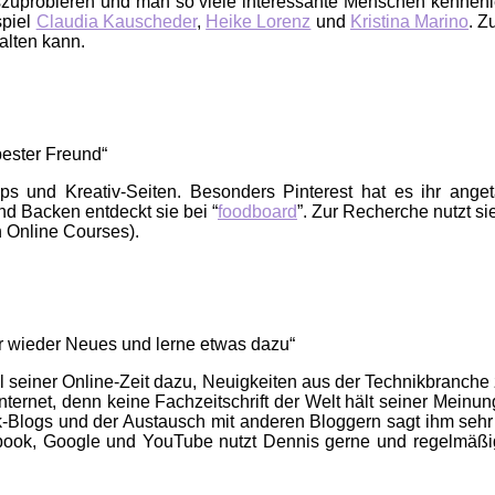
uprobieren und man so viele interessante Menschen kennenlern
spiel
Claudia Kauscheder
,
Heike Lorenz
und
Kristina Marino
. Z
alten kann.
bester Freund“
hops und Kreativ-Seiten. Besonders Pinterest hat es ihr ang
d Backen entdeckt sie bei “
foodboard
”. Zur Recherche nutzt s
 Online Courses).
er wieder Neues und lerne etwas dazu“
l seiner Online-Zeit dazu, Neuigkeiten aus der Technikbranche
 Internet, denn keine Fachzeitschrift der Welt hält seiner Mei
k-Blogs und der Austausch mit anderen Bloggern sagt ihm sehr 
book, Google und YouTube nutzt Dennis gerne und regelmäßig.