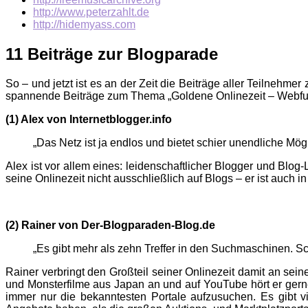
http://www.peterzahlt.de
http://hidemyass.com
11 Beiträge zur Blogparade
So – und jetzt ist es an der Zeit die Beiträge aller Teilne
spannende Beiträge zum Thema „Goldene Onlinezeit – Webfu
(1) Alex von Internetblogger.info
„Das Netz ist ja endlos und bietet schier unendliche Mög
Alex ist vor allem eines: leidenschaftlicher Blogger und Blo
seine Onlinezeit nicht ausschließlich auf Blogs – er ist auch
(2) Rainer von Der-Blogparaden-Blog.de
„Es gibt mehr als zehn Treffer in den Suchmaschinen. Sc
Rainer verbringt den Großteil seiner Onlinezeit damit an s
und Monsterfilme aus Japan an und auf YouTube hört er gern
immer nur die bekanntesten Portale aufzusuchen. Es gibt 