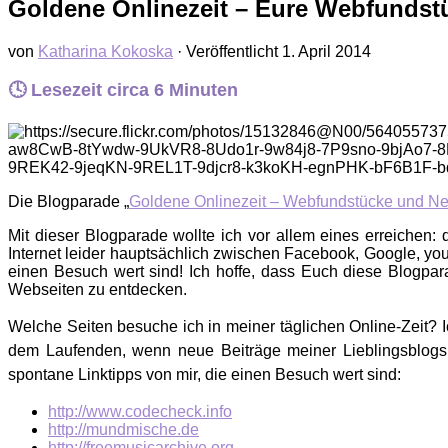
Goldene Onlinezeit – Eure Webfundstü
von
Katharina Kokoska
· Veröffentlicht
1. April 2014
🕓 Lesezeit circa
6
Minuten
Die Blogparade „
Goldene Onlinezeit – Webfundstücke und Ne
Mit dieser Blogparade wollte ich vor allem eines erreichen
Internet leider hauptsächlich zwischen Facebook, Google, y
einen Besuch wert sind! Ich hoffe, dass Euch diese Blogpa
Webseiten zu entdecken.
Welche Seiten besuche ich in meiner täglichen Online-Zeit? I
dem Laufenden, wenn neue Beiträge meiner Lieblingsblogs ve
spontane Linktipps von mir, die einen Besuch wert sind:
http://www.codecheck.info
http://mundmische.de
http://freemusicarchive.org