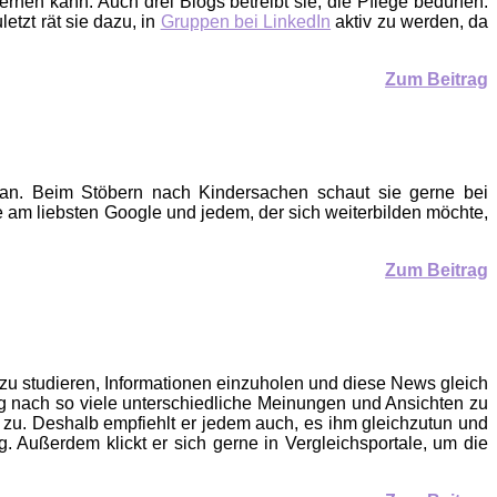
en kann. Auch drei Blogs betreibt sie, die Pflege bedürfen.
uletzt rät sie dazu, in
Gruppen bei LinkedIn
aktiv zu werden, da
Zum Beitrag
etan. Beim Stöbern nach Kindersachen schaut sie gerne bei
ie am liebsten Google und jedem, der sich weiterbilden möchte,
Zum Beitrag
 zu studieren, Informationen einzuholen und diese News gleich
nung nach so viele unterschiedliche Meinungen und Ansichten zu
zu. Deshalb empfiehlt er jedem auch, es ihm gleichzutun und
 Außerdem klickt er sich gerne in Vergleichsportale, um die