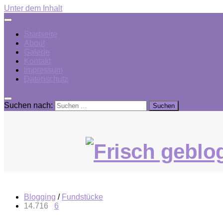
Unter dem Inhalt
Startseite
About
Galerie
Kontakt
Impressum
Datenschutz
Suchen nach:
Blogging
/
Fundstücke
14.716
6