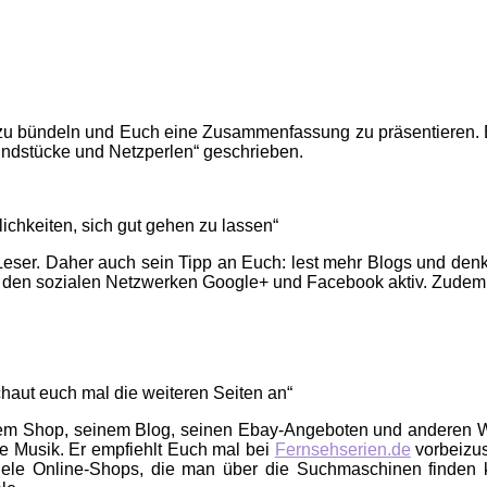
hmer zu bündeln und Euch eine Zusammenfassung zu präsentiere
ndstücke und Netzperlen“ geschrieben.
lichkeiten, sich gut gehen zu lassen“
g-Leser. Daher auch sein Tipp an Euch: lest mehr Blogs und denk
 in den sozialen Netzwerken Google+ und Facebook aktiv. Zudem 
haut euch mal die weiteren Seiten an“
einem Shop, seinem Blog, seinen Ebay-Angeboten und anderen W
e Musik. Er empfiehlt Euch mal bei
Fernsehserien.de
vorbeizus
viele Online-Shops, die man über die Suchmaschinen finden k