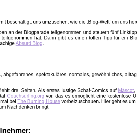
damit beschäftigt, uns umzusehen, wie die ‚Blog-Welt‘ um uns he
en an der Blogparade teilgenommen und steuern fünf Linktipps 
teilgenommen hat. Dann gibt es einen tollen Tipp für ein Blo
rachige
Absurd Blog
.
 abgefahrenes, spektakuläres, normales, gewöhnliches, alltägli
ehlt drei Seiten. Als erstes lustige Schaf-Comics auf
Mäscot
,
rtal
Couchsurfing.org
vor, das es ermöglicht eine kostenlose Un
inmal bei
The Burning House
vorbeizuschauen. Hier geht es um 
 zum Nachdenken bringt.
ilnehmer: