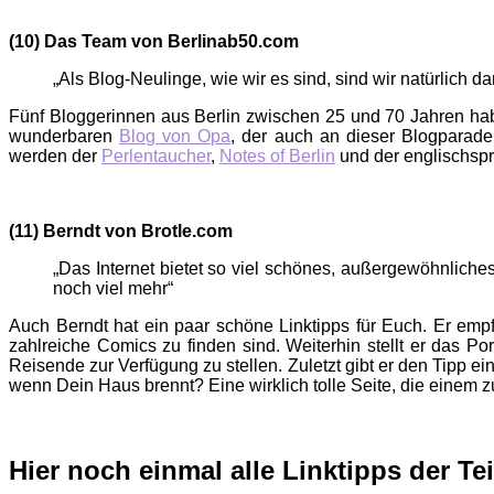
(10) Das Team von Berlinab50.com
„Als Blog-Neulinge, wie wir es sind, sind wir natürlich 
Fünf Bloggerinnen aus Berlin zwischen 25 und 70 Jahren hab
wunderbaren
Blog von Opa
, der auch an dieser Blogparade 
werden der
Perlentaucher
,
Notes of Berlin
und der englischsp
(11) Berndt von Brotle.com
„Das Internet bietet so viel schönes, außergewöhnliches,
noch viel mehr“
Auch Berndt hat ein paar schöne Linktipps für Euch. Er empfi
zahlreiche Comics zu finden sind. Weiterhin stellt er das Po
Reisende zur Verfügung zu stellen. Zuletzt gibt er den Tipp e
wenn Dein Haus brennt? Eine wirklich tolle Seite, die einem
Hier noch einmal alle Linktipps der Te