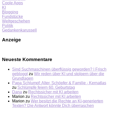
Coole Apps
KI
Blogging
Fundstücke
Weltgeschehen
Politik
Gedankenkarussell
Anzeige
Neueste Kommentare
Sind Suchmaschinen überflüssig geworden? | Frisch
gebloggt
zu
Wir reden über KI und stolpern über die
Grundlagen
Papa Schlumpf: Alter, Schöpfer & Familie - Kernatlas
zu
Schlümpfe feiern 60. Geburtstag
Dana
zu
Rechtssicher mit KI arbeiten
Marion
zu
Rechtssicher mit KI arbeiten
Marion
zu
Wer besitzt die Rechte an KI-generierten
Texten? Die Antwort könnte Dich überraschen