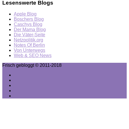
Lesenswerte Blogs
Apple Blog
Boschers Blog
Caschys Blog
Der Mama Blog
Die Väter-Seite
Netzpolitik.org
Notes Of Berlin
Von Unterwegs
Web & SEO News
Frisch gebloggt © 2011-2018