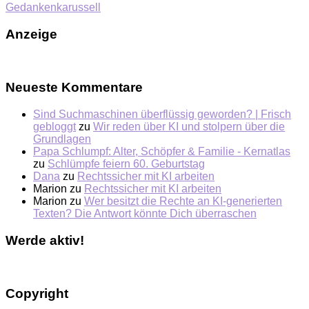
Gedankenkarussell
Anzeige
Neueste Kommentare
Sind Suchmaschinen überflüssig geworden? | Frisch
gebloggt
zu
Wir reden über KI und stolpern über die
Grundlagen
Papa Schlumpf: Alter, Schöpfer & Familie - Kernatlas
zu
Schlümpfe feiern 60. Geburtstag
Dana
zu
Rechtssicher mit KI arbeiten
Marion
zu
Rechtssicher mit KI arbeiten
Marion
zu
Wer besitzt die Rechte an KI-generierten
Texten? Die Antwort könnte Dich überraschen
Werde aktiv!
Copyright