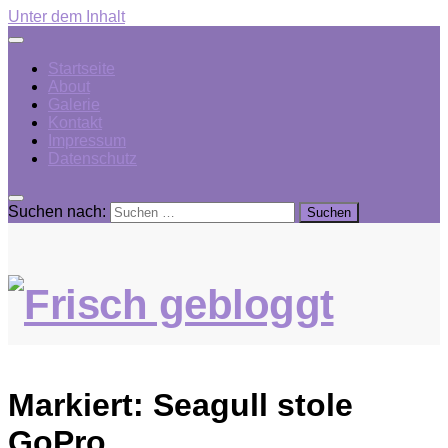
Unter dem Inhalt
Startseite
About
Galerie
Kontakt
Impressum
Datenschutz
Suchen nach:
Markiert:
Seagull stole
GoPro