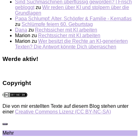
Sind Suchmaschinen überflüssig geworden? | Frisch
gebloggt
zu
Wir reden über KI und stolpern über die
Grundlagen
Papa Schlumpf: Alter, Schöpfer & Familie - Kernatlas
zu
Schlümpfe feiern 60. Geburtstag
Dana
zu
Rechtssicher mit KI arbeiten
Marion
zu
Rechtssicher mit KI arbeiten
Marion
zu
Wer besitzt die Rechte an KI-generierten
Texten? Die Antwort könnte Dich überraschen
Werde aktiv!
Copyright
Die von mir erstellten Texte auf diesem Blog stehen unter
einer
Creative Commons Lizenz (CC BY-NC-SA)
Mehr