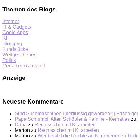
Themen des Blogs
Internet
IT & Gadgets
Coole Apps
KI
Blogging
Fundstücke
Weltgeschehen
Politik
Gedankenkarussell
Anzeige
Neueste Kommentare
Sind Suchmaschinen überflüssig geworden? | Frisch ge
Papa Schlumpf: Alter, Schöpfer & Familie - Kernatlas
zu
Dana
zu
Rechtssicher mit KI arbeiten
Marion
zu
Rechtssicher mit KI arbeiten
Marion
zu
Wer besitzt die Rechte an KI-generierten Tex