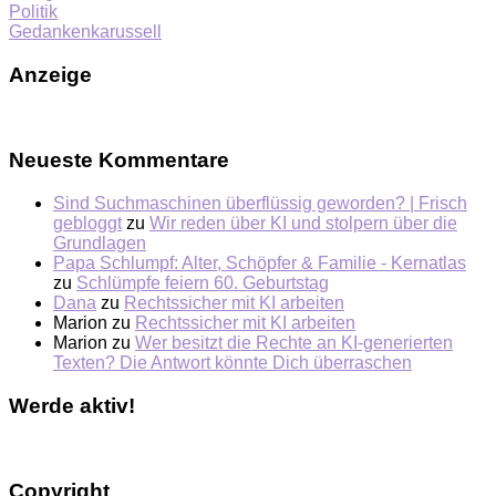
Politik
Gedankenkarussell
Anzeige
Neueste Kommentare
Sind Suchmaschinen überflüssig geworden? | Frisch
gebloggt
zu
Wir reden über KI und stolpern über die
Grundlagen
Papa Schlumpf: Alter, Schöpfer & Familie - Kernatlas
zu
Schlümpfe feiern 60. Geburtstag
Dana
zu
Rechtssicher mit KI arbeiten
Marion
zu
Rechtssicher mit KI arbeiten
Marion
zu
Wer besitzt die Rechte an KI-generierten
Texten? Die Antwort könnte Dich überraschen
Werde aktiv!
Copyright