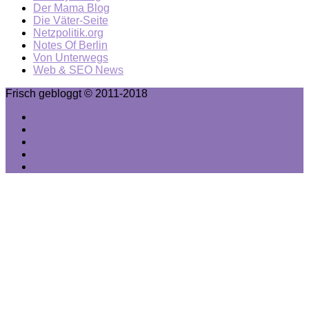
Der Mama Blog
Die Väter-Seite
Netzpolitik.org
Notes Of Berlin
Von Unterwegs
Web & SEO News
Frisch gebloggt © 2011-2018