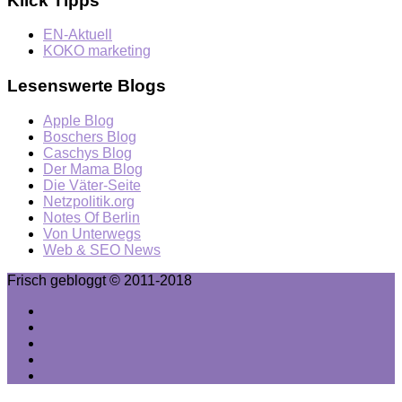
Klick Tipps
EN-Aktuell
KOKO marketing
Lesenswerte Blogs
Apple Blog
Boschers Blog
Caschys Blog
Der Mama Blog
Die Väter-Seite
Netzpolitik.org
Notes Of Berlin
Von Unterwegs
Web & SEO News
Frisch gebloggt © 2011-2018