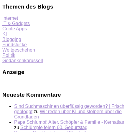
Themen des Blogs
Internet
IT & Gadgets
Coole Apps
KI
Blogging
Fundstücke
Weltgeschehen
Politik
Gedankenkarussell
Anzeige
Neueste Kommentare
Sind Suchmaschinen überflüssig geworden? | Frisch
gebloggt
zu
Wir reden über KI und stolpern über die
Grundlagen
Papa Schlumpf: Alter, Schöpfer & Familie - Kernatlas
zu
Schlümpfe feiern 60. Geburtstag