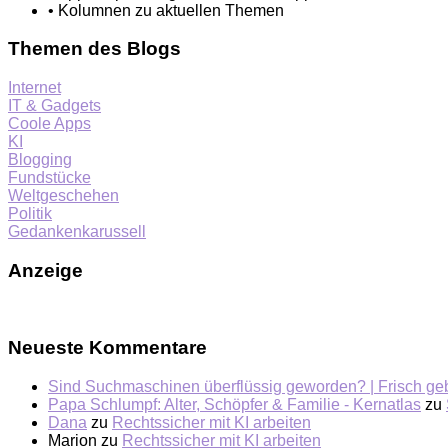
• Kolumnen zu aktuellen Themen
Themen des Blogs
Internet
IT & Gadgets
Coole Apps
KI
Blogging
Fundstücke
Weltgeschehen
Politik
Gedankenkarussell
Anzeige
Neueste Kommentare
Sind Suchmaschinen überflüssig geworden? | Frisch ge
Papa Schlumpf: Alter, Schöpfer & Familie - Kernatlas
zu
Dana
zu
Rechtssicher mit KI arbeiten
Marion
zu
Rechtssicher mit KI arbeiten