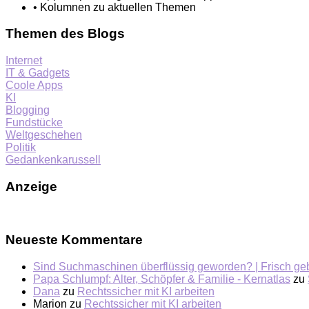
• Kolumnen zu aktuellen Themen
Themen des Blogs
Internet
IT & Gadgets
Coole Apps
KI
Blogging
Fundstücke
Weltgeschehen
Politik
Gedankenkarussell
Anzeige
Neueste Kommentare
Sind Suchmaschinen überflüssig geworden? | Frisch ge
Papa Schlumpf: Alter, Schöpfer & Familie - Kernatlas
zu
Dana
zu
Rechtssicher mit KI arbeiten
Marion
zu
Rechtssicher mit KI arbeiten