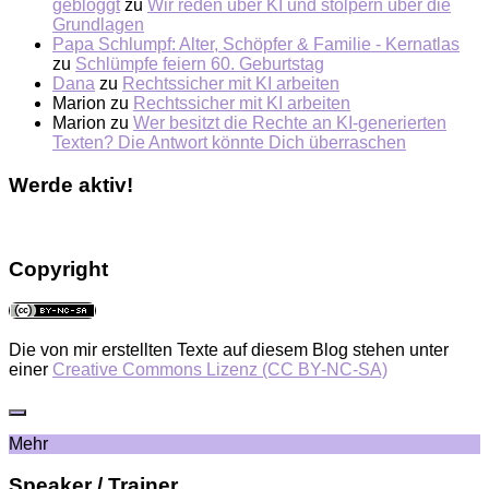
gebloggt
zu
Wir reden über KI und stolpern über die
Grundlagen
Papa Schlumpf: Alter, Schöpfer & Familie - Kernatlas
zu
Schlümpfe feiern 60. Geburtstag
Dana
zu
Rechtssicher mit KI arbeiten
Marion
zu
Rechtssicher mit KI arbeiten
Marion
zu
Wer besitzt die Rechte an KI-generierten
Texten? Die Antwort könnte Dich überraschen
Werde aktiv!
Copyright
Die von mir erstellten Texte auf diesem Blog stehen unter
einer
Creative Commons Lizenz (CC BY-NC-SA)
Mehr
Speaker / Trainer